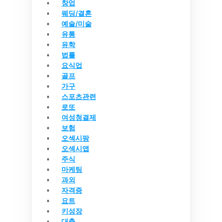
창업
웨딩/결혼
예술/미술
유통
유학
법률
요식업
골프
가구
스포츠관련
로또
여성청결제
보험
오섹시팡
오섹시앱
주식
마케팅
과외
자격증
요트
키성장
대출