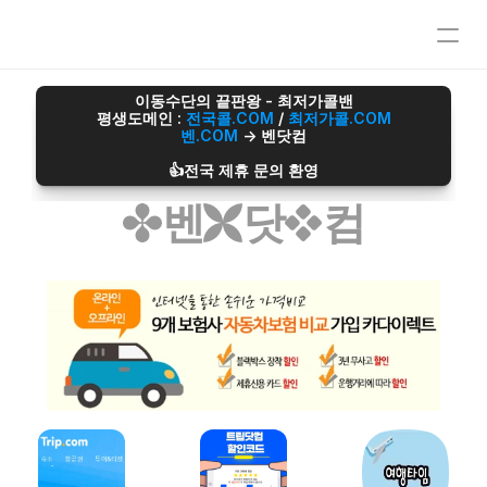
오섹시이사
이동수단의 끝판왕 - 최저가콜밴
평생도메인 : 
전국콜.COM
 / 
최저가콜.COM
마스크팩파트너
벤.COM
 -> 벤닷컴
정수기파트너
오섹시운세
👍전국 제휴 문의 환영
병원파트너
벤
닷
컴
심부름/배달파트너
재무설계파트너
전자담배파트너
리눅스파트너
무지티파트너
탈모파트너
미싱파트너
가발파트너
타투파트너
레저스포츠파트너
어학연수파트너
애완용품파트너