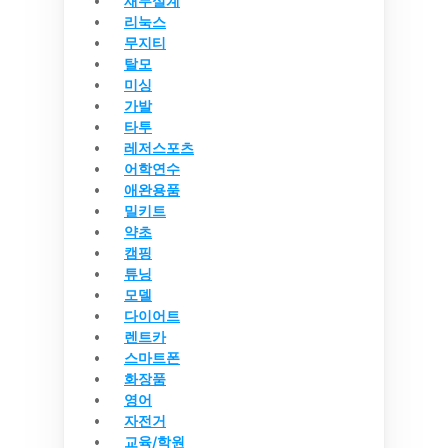
재무설계
리눅스
무지티
탈모
미싱
가발
타투
레저스포츠
어학연수
애완용품
밀키트
약초
캠핑
튜닝
모델
다이어트
렌트카
스마트폰
화장품
영어
자전거
교육/학원