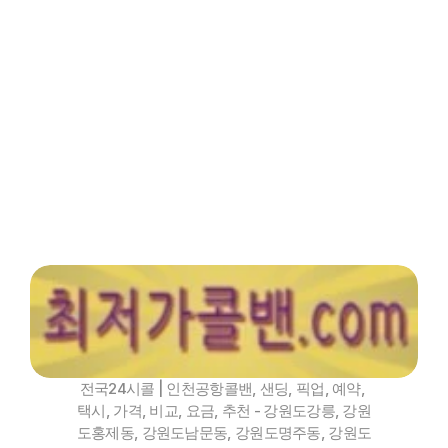
인기메뉴
파트너
핫블
XCLUB
최저가콜밴 -  강원도강
릉인천공항콜밴
전국24시콜 | 인천공항콜밴, 샌딩, 픽업, 예약, 
택시, 가격, 비교, 요금, 추천 - 강원도강릉, 강원
도홍제동, 강원도남문동, 강원도명주동, 강원도