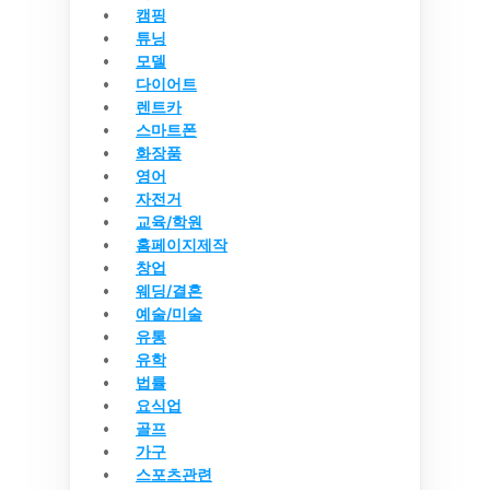
캠핑
튜닝
모델
다이어트
렌트카
스마트폰
화장품
영어
자전거
교육/학원
홈페이지제작
창업
웨딩/결혼
예술/미술
유통
유학
법률
요식업
골프
가구
스포츠관련