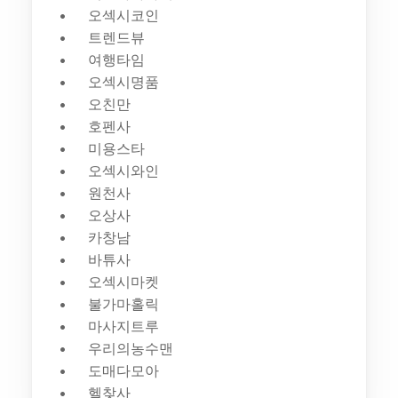
오섹시코인
트렌드뷰
여행타임
오섹시명품
오친만
호펜사
미용스타
오섹시와인
원천사
오상사
카창남
바튜사
오섹시마켓
불가마홀릭
마사지트루
우리의농수맨
도매다모아
헬찾사