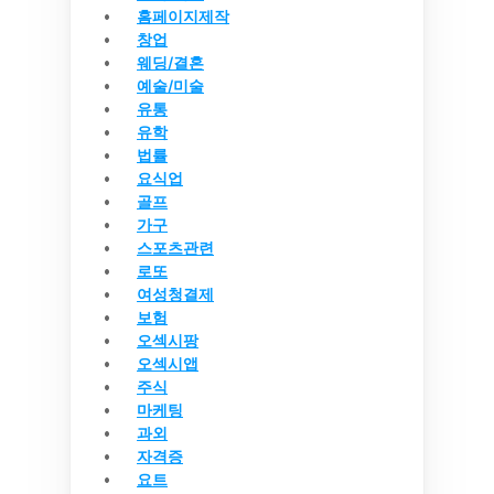
홈페이지제작
창업
웨딩/결혼
예술/미술
유통
유학
법률
요식업
골프
가구
스포츠관련
로또
여성청결제
보험
오섹시팡
오섹시앱
주식
마케팅
과외
자격증
요트