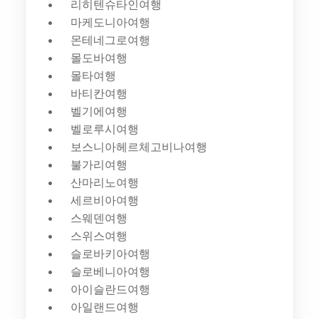
리히텐슈타인여행
마케도니아여행
몬테네그로여행
몰도바여행
몰타여행
바티칸여행
벨기에여행
벨로루시여행
보스니아헤르체고비나여행
불가리여행
산마리노여행
세르비아여행
스웨덴여행
스위스여행
슬로바키아여행
슬로베니아여행
아이슬란드여행
아일랜드여행