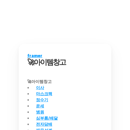
framer
🚀아이템창고
🚀아이템창고
이사
마스크팩
정수기
운세
병원
심부름/배달
전자담배