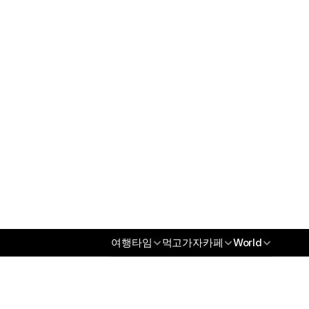
오섹시꽃배달
오섹시남성청결제
오섹시건강
오섹시통신
무역/수출파트너
오섹시코리아
오섹시스토어
오섹시몰
오섹시엔터테인먼트
오섹시인포
오섹시갤
오섹시코리아
오섹시스토어
여행타임
먹고가자카페
World
오섹시몰
오섹시엔터테인먼트
오섹시인포
오섹시갤