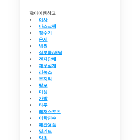
🚀아이템창고
이사
마스크팩
정수기
운세
병원
심부름/배달
전자담배
재무설계
리눅스
무지티
탈모
미싱
가발
타투
레저스포츠
어학연수
애완용품
밀키트
약초