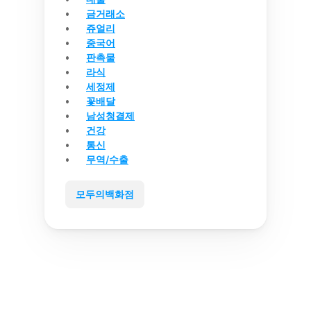
금거래소
쥬얼리
중국어
판촉물
라식
세정제
꽃배달
남성청결제
건강
통신
무역/수출
모두의백화점