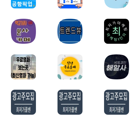
밀키트파트너
약초파트너
캠핑파트너
튜닝파트너
모델파트너
다이어트파트너
렌트카파트너
스마트폰파트너
화장품파트너
영어파트너
자전거파트너
교육/학원파트너
홈페이지제작파트너
오섹시창업
웨딩/결혼파트너
예술/미술파트너
오섹시유통
유학파트너
법률파트너
요식업