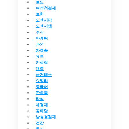
로또
여성청결제
보험
오섹시팡
오섹시앱
주식
마케팅
과외
자격증
요트
키성장
대출
금거래소
쥬얼리
중국어
판촉물
라식
세정제
꽃배달
남성청결제
건강
통신