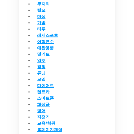
무지티
탈모
미싱
가발
타투
레저스포츠
어학연수
애완용품
밀키트
약초
캠핑
튜닝
모델
다이어트
렌트카
스마트폰
화장품
영어
자전거
교육/학원
홈페이지제작