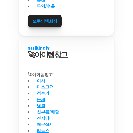
무역/수출
모두의백화점
strikingly
🚀아이템창고
🚀아이템창고
이사
마스크팩
정수기
운세
병원
심부름/배달
전자담배
재무설계
리눅스