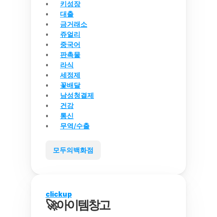
키성장
대출
금거래소
쥬얼리
중국어
판촉물
라식
세정제
꽃배달
남성청결제
건강
통신
무역/수출
모두의백화점
clickup
🚀아이템창고