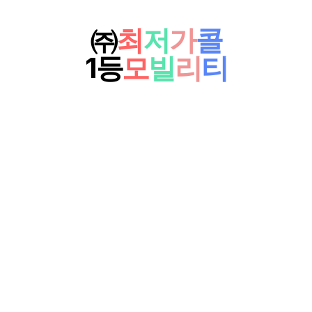
㈜
최
저
가
콜
1등
모
빌
리
티