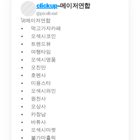
clickup
-메이저연합
@pixelbeat
🚀메이저연합
먹고가자카페
오섹시코인
트렌드뷰
여행타임
오섹시명품
오친만
호펜사
미용스타
오섹시와인
원천사
오상사
카창남
바튜사
오섹시마켓
불가마홀릭