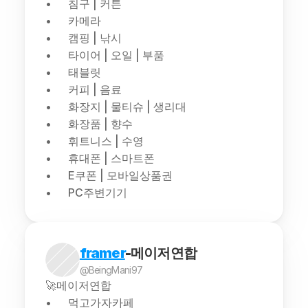
침구 | 커튼
카메라
캠핑 | 낚시
타이어 | 오일 | 부품
태블릿
커피 | 음료
화장지 | 물티슈 | 생리대
화장품 | 향수
휘트니스 | 수영
휴대폰 | 스마트폰
E쿠폰 | 모바일상품권
PC주변기기
framer
-메이저연합
@BeingMani97
🚀메이저연합
먹고가자카페